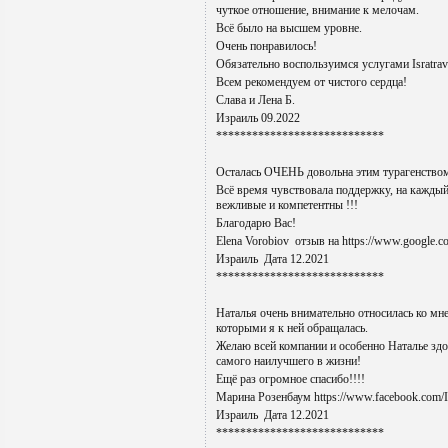
чуткое отношение, внимание к мелочам.
Всё было на высшем уровне.
Очень понравилось!
Обязательно воспользуимся услугами Isratrav
Всем рекомендуем от чистого сердца!
Слава и Лена Б.
Израиль 09.2022
****************************
Осталась ОЧЕНЬ довольна этим турагенством 
Всё время чувствовала поддержку, на каждый
вежливые и компетентны !!!
Благодарю Вас!
Elena Vorobiov отзыв на https://www.google
Израиль Дата 12.2021
****************************
Наталья очень внимательно относилась ко мне
которыми я к ней обращалась.
Желаю всей компании и особенно Наталье здо
самого наилучшего в жизни!
Ещё раз огромное спасибо!!!!
Марина Розенбаум https://www.facebook.com/Is
Израиль Дата 12.2021
****************************