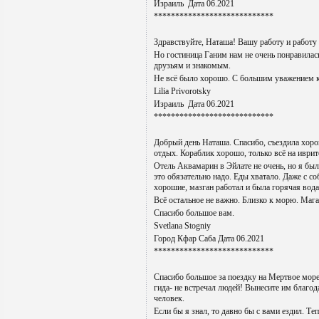
Израиль Дата 06.2021
****************************
Здравствуйте, Наташа! Вашу работу и работу 
Но гостиница Ганим нам не очень понравилас
друзьям и знакомым.
Не всё было хорошо. С большим уважением 
Lilia Privorotsky
Израиль Дата 06.2021
****************************
Добрый день Наташа. Спасибо, съездила хоро
отдых. Кораблик хорошо, только всё на иврит
Отель Аквамарин в Эйлате не очень, но я бы
это обязательно надо. Еды хватало. Даже с с
хорошие, мазган работал и была горячая вода
Всё остальное не важно. Близко к морю. Мага
Спасибо большое вам.
Svetlana Stogniy
Город Кфар Саба Дата 06.2021
****************************
Спасибо большое за поездку на Мертвое море
гида- не встречал людей! Вынесите им благод
человек.
Если бы я знал, то давно бы с вами ездил. Те