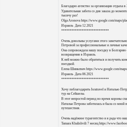
Благодарю агенство за организация отдыха в
Удивительная забота со дня заказа до момен
тысячу раз!
Olga Aronova https://www.google.com/maps/
Израиль Дата 12.2021
****************************
Очень довольны услугами этого замечательно
Петровой за профессиональные и личные каче
Она сопровождала нашу поездку в Болгарию 
возвращения в Израиль.
К ней можно было обратиться и получить кон
поездкой.
Елена Шинкевич https://www.google.com/ma
Израиль Дата 06.2021
****************************
Хочу поблагодарить Isratravel и Наталью Пет
тур на Сейшелы.
В этот непростой период во время короны сп
Наталья Петрова заботилась и была со мной н
путешествия.
Очень надёжное турагентство и я рада что на
Tamara Khalishvili 7 месяц https://www.faceboo