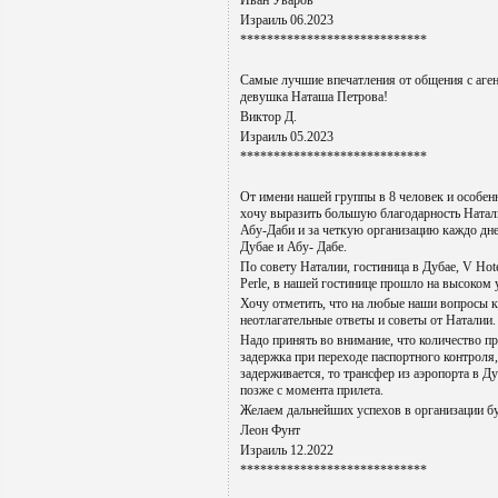
Иван Уваров
Израиль 06.2023
****************************
Самые лучшие впечатления от общения с аге
девушка Наташа Петрова!
Виктор Д.
Израиль 05.2023
****************************
От имени нашей группы в 8 человек и особенн
хочу выразить большую благодарность Натал
Абу-Даби и за четкую организацию каждо дн
Дубае и Абу- Дабе.
По совету Наталии, гостиница в Дубае, V Hote
Perle, в нашей гостинице прошло на высоком 
Хочу отметить, что на любые наши вопросы к
неотлагательные ответы и советы от Наталии.
Надо принять во внимание, что количество п
задержка при переходе паспортного контроля,
задерживается, то трансфер из аэропорта в Ду
позже с момента прилета.
Желаем дальнейших успехов в организации б
Леон Фунт
Израиль 12.2022
****************************