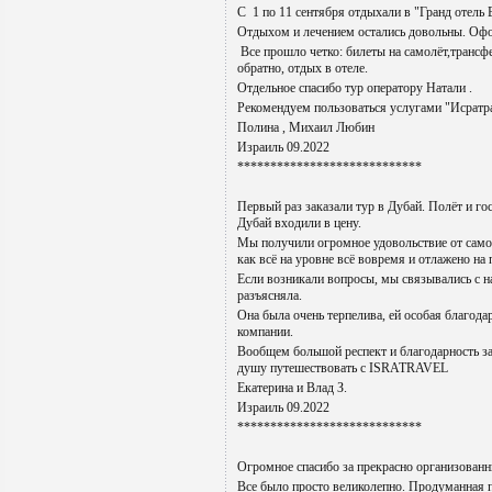
С 1 по 11 сентября отдыхали в "Гранд отель
Отдыхом и лечением остались довольны. Офо
Все прошло четко: билеты на самолёт,трансф
обратно, отдых в отеле.
Отдельное спасибо тур оператору Натали .
Рекомендуем пользоваться услугами "Исратр
Полина , Михаил Любин
Израиль 09.2022
****************************
Первый раз заказали тур в Дубай. Полёт и го
Дубай входили в цену.
Мы получили огромное удовольствие от самой
как всё на уровне всё вовремя и отлажено на
Если возникали вопросы, мы связывались с н
разъясняла.
Она была очень терпелива, ей особая благодар
компании.
Вообщем большой респект и благодарность за
душу путешествовать с ISRATRAVEL
Екатерина и Влад З.
Израиль 09.2022
****************************
Огромное спасибо за прекрасно организованн
Все было просто великолепно. Продуманная п