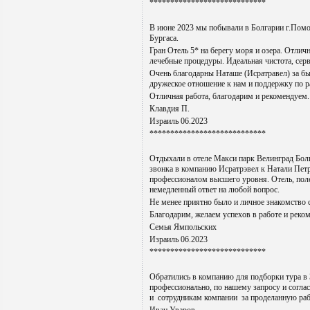
****************************
В июне 2023 мы побывали в Болгарии г.Помо
Бургаса.
Гран Отель 5* на берегу моря и озера. Отл
лечебные процедуры. Идеальная чистота, серв
Очень благодарны Наташе (Исратравел) за бы
дружеское отношение к нам и поддержку по 
Отличная работа, благодарим и рекомендуем.
Клавдия П.
Израиль 06.2023
****************************
Отдыхали в отеле Макси парк Велинград Бол
звонка в компанию Исратрэвел к Натали Петр
профессионалом высшего уровня. Отель, поле
немедленный ответ на любой вопрос.
Не менее приятно было и личное знакомство 
Благодарим, желаем успехов в работе и рек
Семья Ямпольских
Израиль 06.2023
****************************
Обратились в компанию для подборки тура в
профессионально, по нашему запросу и согла
и сотрудникам компании за проделанную раб