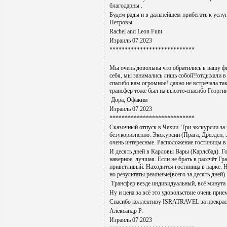
благодарны .
Будем рады и в дальнейшем прибегать к услуг
Петровы
Rachel and Leon Funt
Израиль 07.2023
****************************
Мы очень довольны что обратились в вашу ф
себя, мы занимались лишь собой!!отдыхали в
спасибо вам огромное! давно не встречала та
трансфер тоже был на высоте-спасибо Георги
Дора, Офаким
Израиль 07.2023
****************************
Сказочный отпуск в Чехии. Три экскурсии за
безукоризненно. Экскурсии (Прага, Дрезден,
очень интересные. Расположение гостиницы в
И десять дней в Карловы Вары (Карлсбад). Г
наверное, лучшая. Если не брать в рассчёт Г
приветливый. Находится гостиница в парке. 
но результаты реальные(всего за десять дней).
Трансфер везде индивидуальный, всё минута 
Ну и цена за всё это удовольствие очень прие
Спасибо коллективу ISRATRAVEL за прекрас
Александр Р.
Израиль 07.2023