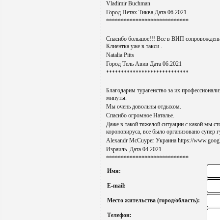
Vladimir Buchman
Город Петах Тиква Дата 06.2021
****************************
Спасибо большое!!! Все в ВИП сопровождени
Клиентка уже в такси .
Natalia Pitts
Город Тель Авив Дата 06.2021
****************************
Благодарим турагенство за их профессионали
минуты.
Мы очень довольны отдыхом.
Спасибо огромное Наталье.
Даже в такой тяжелой ситуации с какой мы ст
короновируса, все было организовано супер г
Alexandr McCuyper Украина https://www.goo
Израиль Дата 04.2021
****************************
Имя:
E-mail:
Место жительства (город/область):
Телефон: