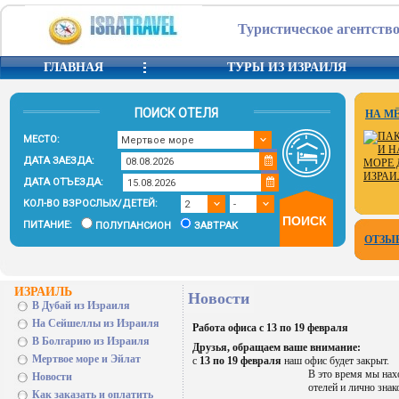
Туристическое агентство
ГЛАВНАЯ
ТУРЫ ИЗ ИЗРАИЛЯ
ПОИСК ОТЕЛЯ
НА М
МЕСТО:
ДАТА ЗАЕЗДА:
ДАТА ОТЪЕЗДА:
КОЛ-ВО ВЗРОСЛЫХ/ДЕТЕЙ:
ПИТАНИЕ:
ПОЛУПАНСИОН
ЗАВТРАК
ОТЗЫ
ИЗРАИЛЬ
Новости
В Дубай из Израиля
На Сейшеллы из Израиля
Работа офиса с 13 по 19 февраля
В Болгарию из Израиля
Друзья, обращаем ваше внимание:
Мертвое море и Эйлат
с
13 по 19 февраля
наш офис будет закрыт.
В это время мы на
Новости
отелей и лично зна
Как заказать и оплатить