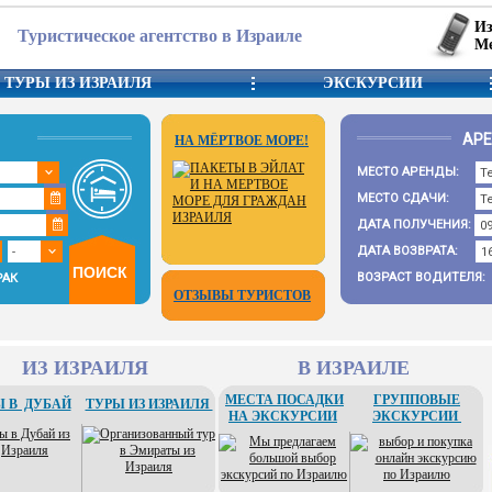
Из
Туристическое агентство в Израиле
Ме
ТУРЫ ИЗ ИЗРАИЛЯ
ЭКСКУРСИИ
АР
НА МЁРТВОЕ МОРЕ!
МЕСТО АРЕНДЫ:
МЕСТО СДАЧИ:
ДАТА ПОЛУЧЕНИЯ:
ДАТА ВОЗВРАТА:
ВОЗРАСТ ВОДИТЕЛЯ:
РАК
ОТЗЫВЫ ТУРИСТОВ
ИЗ ИЗРАИЛЯ
В ИЗРАИЛЕ
МЕСТА ПОСАДКИ
ГРУППОВЫЕ
 В ДУБАЙ
ТУРЫ ИЗ ИЗРАИЛЯ
НА ЭКСКУРСИИ
ЭКСКУРСИИ