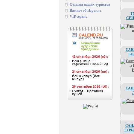
Отзывы наших туристов
Важное об Израиле
Т
VIP сервис
СЕ
САН
БО
САН
САН
ТУРЫ