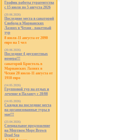
График работы турагентства
с 15 июля по 5 августа 2026
(20.06.2026)
Последние места в санаторий
Свобода в Марианских
Лазнях в Чехии - пакетный
тур
8 июля-11 августа от 2090
евро на 1 чел
(20.06.2026)
Последние 4 двухместных
номера!!!
санаторий Бристоль в
Марианских Лазнях в
Чехии 28 июля-11 августа от
1910 евро
(14.05.2026)
Групповой тур на отдых и
лечение в Палангу с 28/08
(14.05.2026)
Скидки на последние места
на организованные туры в
мае!!!
(23.04.2026)
Специальное предложение
на Мертвом Море Brown
Dead Sea