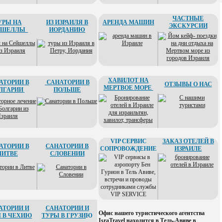
ЧАСТНЫЕ
УРЫ НА
ИЗ ИЗРАИЛЯ В
АРЕНДА МАШИН
ЭКСКУРСИИ
ЙШЕЛЛЫ
ИОРДАНИЮ
ХАВИЛОТ НА
АТОРИИ В
САНАТОРИИ В
ОТЗЫВЫ О НАС
МЕРТВОЕ МОРЕ
ЛГАРИИ
ПОЛЬШЕ
VIP СЕРВИС
ЗАКАЗ ОТЕЛЕЙ В
АТОРИИ В
САНАТОРИИ В
СОПРОВОЖДЕНИЕ
ИЗРАИЛЕ
ЛИТВЕ
СЛОВЕНИИ
АТОРИИ И
САНАТОРИИ И
Офис нашего туристического агентства
 В ЧЕХИЮ
ТУРЫ В ГРУЗИ
Ю
IsraTravel находится в Тель-Авиве в