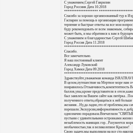
С уважением,Сергей Гаврилин
Город Россиия Дата 10.2018
******************* *******************
Спасибо за хорошо организованный тур в Изр
Гаспарян за помощь в организации программ
терпение и быстрые ответы на все мои вопро
буду рекомендовать ее всем знакомым, соби
может быть, и мы обратимся к вам в будуще
С уважением и благодарностью Сергей Шиба
Город Россия Дата 11.2018
**************************************
Спасибо.
Все замечательно.
Я ваш постоянный клиент
Александр Луковский
Город Химки Дата 09.2018
**************************************
Здравствуйте,уважаемая команда ISRATRAV
В целом,путешествие на Мертвое море нам о
понравилось.Отзывчивость,компетентность В
баллов,увы,кроме представителя в отеле,каж
был заявлен на Вашем сайте как пятёрка...По
полученного ответа,обращаться к ней больше
желания...Ну,да ладно,это её проблемы,мы са
порешали.Экскурсии,информативность и добр
однозначно порадовала.Впечатлили "СВЯТЫЕ
пустыни с удивительными островками жизни 
незыблемость манящих гор...Разумеется мор
необычностью,так и великолепное Красное!
Свою задачу,мы выполнили на все сто-накуп