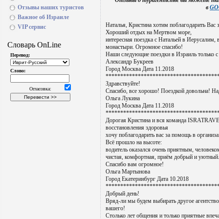
Отзывы о турагентстве вы можете та
Отзывы наших туристов
в
GO
Важное об Израиле
Наталья, Кристина хотим поблагодарить Вас 
VIP сервис
Хороший отдых на Мертвом море,
интересная поездка с Натальей в Иерусалим,
монастыри. Огромное спасибо!
Наши следующие поездки в Израиль только с Is
Александр Букреев
Город Москва Дата 11.2018
**************************************
Здравствуйте!
Спасибо, все хорошо! Поездкой довольна! На
Ольга Лукина
Город Москва Дата 11.2018
**************************************
Дорогая Кристина и вся команда ISRATRAVEL
восстановления здоровья
хочу поблагодарить вас за помощь в организ
Всё прошло на высоте:
водитель оказался очень приятным, человек
чистая, комфортная, приём добрый и уютный
Спасибо вам огромное!
Ольга Мартынова
Город Екатеринбург Дата 10.2018
**************************************
Добрый день!
Вряд-ли мы будем выбирать другое агентство
вашего!
Столько лет общения и только приятные впеч