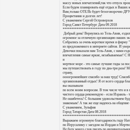
массу новых впечатлений,так что отпуск прошё
Если будем планировать ещё отдых в Ваших к
Вам,только ОТЕЛЬ будет безоговорочно Д
Процветания и долгих лет!
С уважением Сергей Островерхов
Город Санкт Петербург Дата 09.2018
**************************************
Добрый день! Вернулись из Тель-Авив, езди
огромное за отличную организацию наших экс
Собрались за очень короткое время и фирму 
из предложенного в интернете сайтов. И увер
Девочки показали нам Тель-Авив, с нами езди
впечатления самые яркие, незабываемые! С 
и
мертвое море - это самые лучшие гиды за посл
мы путешествовать в году по два-три раза! 
страну,
оооогромнейшее спасибо за ваш труд! Спасиб
организованный отдых! Я от всего сердца бл
вы оказывали
по всем моим вопросам. В том числе что и в 
чистого сердца рекомендую - если Израиль - т
Не ошибетесь! С большим удовольствием буд
знакомым! А так же еще надеюсь на общение 
С уважением, Зульфия
Город Татарстан Дата 08.2018
**************************************
Выражаем огромную благодарность гиду Нат
по Иерусалиму с заездом на Иордан и Мертв
Не буду много слов писать по индивидуальном