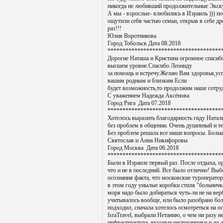
никогда не любивший продолжительные Экскур
А мы - взрослые- влюбились в Израиль ))) по
ощутили себя частью семьи, открыв в себе др
раз!!!
Юлия Воротникова
Город Тобольск Дата 08.2018
**************************************
Дорогие Наташа и Кристина огромное спасибо
высшем уровне.Спасибо Леониду
за помощь и встречу.Желаю Вам здоровья,усп
вашим родным и близким.Если
будет возможность,то продолжим наше сотру
С уважением Надежда Аксёнова
Город Рига Дата 07.2018
**************************************
Хотелось выразить благодарность гиду Натал
без проблем в общении. Очень душевный и т
Без проблем решала все наши вопросы. Больш
Святослав и Анна Никифоровы
Город Москва Дата 06.2018
**************************************
Были в Израиле первый раз. После отдыха, орг
что и не в последний. Все было отлично! Выбо
осознания факта, что московские туроперато
в этом году унылые коробки стиля "больничк
моря надо было добираться чуть-ли не на вер
учитывалось вообще, или было разобрано бол
подходил, сначала хотелось осмотреться на 
IsraTravel, выбрали Нетанию, о чем ни разу 
инфраструктура, вкусные ресторанчики и до