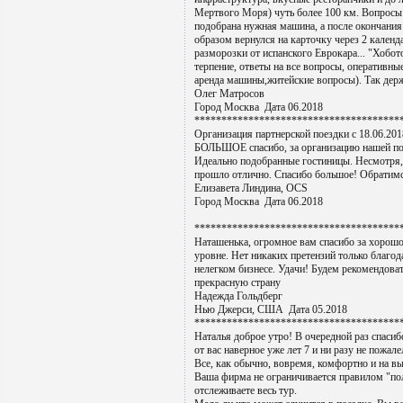
Мертвого Моря) чуть более 100 км. Вопросы
подобрана нужная машина, а после окончания
образом вернулся на карточку через 2 календ
разморозки от испанского Еврокара... "Хобото
терпение, ответы на все вопросы, оперативны
аренда машины,житейские вопросы). Так держ
Олег Матросов
Город Москва Дата 06.2018
**************************************
Организация партнерской поездки с 18.06.2018
БОЛЬШОЕ спасибо, за организацию нашей по
Идеально подобранные гостиницы. Несмотря,
прошло отлично. Спасибо большое! Обратимс
Елизавета Линдина, ОСS
Город Москва Дата 06.2018
**************************************
Наташенька, огромное вам спасибо за хорош
уровне. Нет никаких претензий только благод
нелегком бизнесе. Удачи! Будем рекомендоват
прекрасную страну
Надежда Гольдберг
Нью Джерси, США Дата 05.2018
**************************************
Наталья доброе утро! В очередной раз спаси
от вас наверное уже лет 7 и ни разу не пожале
Все, как обычно, вовремя, комфортно и на в
Ваша фирма не ограничивается правилом "полу
отслеживаете весь тур.