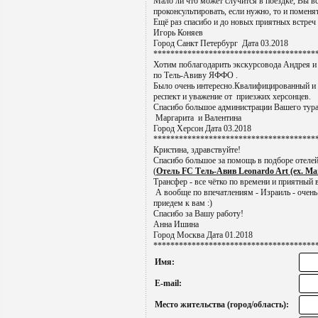
Мало ли что может случится в поездке, Вы все
проконсультировать, если нужно, то и поменя
Ещё раз спасибо и до новых приятных встреч
Игорь Коняев
Город Санкт Петербург Дата 03.2018
**************************************
Хотим поблагодарить экскурсовода Андрея 
по Тель-Авиву ЯФФО .
Было очень интересно.Квалифицированный и
респект и уважение от приезжих херсонцев.
Спасибо большое администрации Вашего тура
Маргарита и Валентина
Город Херсон Дата 03.2018
**************************************
Кристина, здравствуйте!
Спасибо большое за помощь в подборе отелей
(
Отель FC Тель-Авив Leonardo Art (ex. Ma
Трансфер - все чётко по времени и приятный 
А вообще по впечатлениям - Израиль - очень 
приедем к вам :)
Спасибо за Вашу работу!
Анна Ишина
Город Москва Дата 01.2018
**************************************
Имя:
E-mail:
Место жительства (город/область):