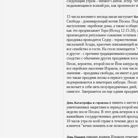
следующим утром - читают Свиток Эстер. Чт
подымающимся всякий раз, как произносят н
15 числа весеннего месяца нисан наступает
Пе
Свобода - доминирующий мотив Песаха. Подго
наступления: еврейские дома, а также и общ
как это предписывает Тора (Исход 12:15-20),
производится ритуальное сожжение остатков
праздника проводится Седер - торжественная 
пасхальной Агады, красочно описывающей ис
все семейство и гости. На столе помещается 
и другое - с прочими традиционными кушань
сходство с обычаями других праздников вос
Песах, вероятно, второй после Йом кипура п
все еврейское население Израиля, в том числ
значения - праздника свободы, он имеет и до
это также праздник весны и первого урожая 
подчеркиваются в некоторых кибуцах. Песах т
включает в себя пять полупраздничных дней,
синагоге. Завершается он еще одним праздни
в память о шести 
День Катастрофы и героизма
уничтоженных нацистами в период второй ми
неделю после Песаха. В этот день вечером в
важнейших государственных деятелей проход
10 часов утра по всей стране в течение двух 
клянется "вечно помнить и не позволить дру
павших воинов Израиля отмечаетс
День Памяти