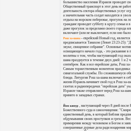
большинство населения Израиля проводит сво
Общественный транспорт в этот день не работ
деятельность сектора общественных услуг о
а значительная часть солдат находится в уво
отдыха на морском побережье, прогулок на ло
граждане проводят субботу в кругу семьи и в
даже прогулок за пределами своего города ил
включают (или не выключают, если оно было
-
еврейский Новый год, является 
Рош ха-шана
предписывается Танахом (Левит 23:23-25): "Д
звуке, священное собрание". Основные мотив
освящающего начало года, - это раскаяние в
молитвы о том, чтобы наступающий год оказ
шана празднуется в течение двух дней: 1 и 2
сентябрем. Как и все еврейские даты, Рош ха
Самым торжественным моментом праздника я
синагогальной службы. По сложившемуся обы
блюда. Литургия Рош ха-шана включает в се
жизни Израиль начинает свой год в Рош ха-ш
газетах и радиопередачах "еврейская дата" у
Израиле также отправляют перед Рош ха-шана,
принято в западных странах.
, наступающий через 8 дней после Р
Йом кипур
Божественного суда и самоочищения: "Смиряй
единственный день, в который Библия предпи
обдумывания своих проступков и грехов. Ве
примирения между человеком и Богом и заяв
совершенные дурные дела ради воцарения ми