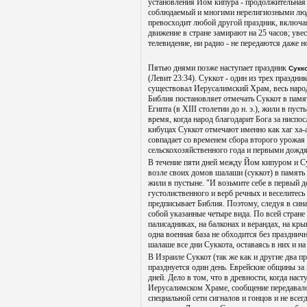
установления Йом кипура - продолжительная с
соблюдаемый и многими нерелигиозными люд
превосходит любой другой праздник, включая
движение в стране замирают на 25 часов; уве
телевидение, ни радио - не передаются даже н
Пятью днями позже наступает праздник
Сукк
(Левит 23:34). Суккот - один из трех праздник
существовал Иерусалимский Храм, весь наро
Библия постановляет отмечать Суккот в памя
Египта (в XIII столетии до н. э.), жили в пус
время, когда народ благодарит Бога за нисп
кибуцах Суккот отмечают именно как хаг ха-
совпадает со временем сбора второго урожая
сельскохозяйственного года и первыми дожд
В течение пяти дней между Йом кипуром и С
возле своих домов шалаши (суккот) в память 
жили в пустыне. "И возьмите себе в первый д
густолиственного и верб речных и веселитесь
предписывает Библия. Поэтому, следуя в сина
собой указанные четыре вида. По всей стране
палисадниках, на балконах и верандах, на к
одна военная база не обходится без праздни
шалаше все дни Суккота, оставаясь в них и на
В Израиле Суккот (так же как и другие два 
празднуется один день. Еврейские общины за
дней. Дело в том, что в древности, когда нас
Иерусалимском Храме, сообщение передавало
специальной сети сигналов и гонцов и не всег