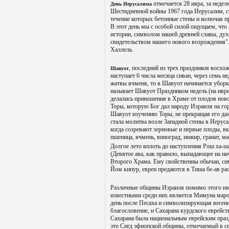
отмечается 28 ияра, за недел
День Иерусалима
Шестидневной войны 1967 года Иерусалим, ст
течение которых бетонные стены и колючая пр
В этот день мы с особой силой ощущаем, что
истории, символом нашей древней славы, ду
свидетельством нашего нового возрождения".
Халлель.
, последний из трех праздников восхо
Шавуот
наступает 6 числа месяца сиван, через семь н
жатвы ячменя, то в Шавуот начинается уборк
называет Шавуот Праздником недель (на иврит
делались приношения в Храме от плодов ново
Торы, которую Бог дал народу Израиля на г
Шавуот изучению Торы, не прекращая его даж
стала молитва возле Западной стены в Иеруса
когда созревают зерновые и первые плоды, в
пшеница, ячмень, виноград, инжир, гранат, м
Долгое лето вплоть до наступления Рош ха-ш
(Девятое ава, как правило, выпадающее на на
Второго Храма. Ему свойственны обычаи, сим
Йом кипур, евреи предаются в Тиша бе-ав ра
Различные общины Израиля помимо этого им
известными среди них является Мимуна маро
день после Песаха и символизирующая весен
благословение, и Сахарана курдского еврейст
Сахарана была национальным еврейским празд
это Сигд эфиопской общины, отмечаемый в с