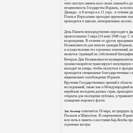
чтит светлую память всех своих сыновей и до
независимость Государства Израиль, за возмо
Дважды - в 8 вечера и в 11 утра - в течение 
Плача в Иерусалиме проходит церемония по
проводятся в школах, мемориальных музеях, 
День Памяти непосредственно переходит в
Де
провозглашено 5 ияра (14 мая) 1948 года. С т
возрождения. В отличие от других празднико
Независимости для многих граждан Израиля,
и осуществлении тех огромных изменений, ко
является страницей их собственной биографи
Вечером Дня Независимости муниципалитеты
громкоговорители транслируют популярную 
выходит на улицы, чтобы окунуться в праздн
проводятся специальные благодарственные с
национальное освобождение Израиля.
Вручение Государственных премий в области 
исследований, также как и Международный ко
еврейская молодежь разных стран, проводитс
открыты для посещения публики, устраивают
оснащение морского флота.
отмечается 18 ияра, на тридцать т
Лаг ба-омер
Песахом и Шавуотом. В современном Израиле
всю ночь в память о восстании Бар-Кохбы прот
огромные костры.