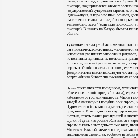
далее, в честь чуда, случившегося в Храме. 
диаспоре, подчеркивается элемент военной п
государственный суверенитет страны; но и так
(дмей-Ханука) и игра в волчок (севивон, дре
имеет четыре грани, на каждой из которых по
великое было здесь" (если дело происходит в
диаспоре). В школах на Хануку бывают каник
обычно.
, пятнадцатый день месяца шват, п
Ту би-шват
раввинистических источниках упоминается ка
исполнения различных заповедей и ритуалов,
по понятным причинам, не имеющими практич
этот праздник приобрел иное значение, прев
деревьев. Особенно активно в этом деле уча
фонд и местные власти используют его для пр
вокруг обычно бывает еще по-зимнему холодн
также является праздником, установле
Пурим
обнесенных стеной городах 15 адара), евреи 
избавление от грозной опасности. Много век
злодей Аман задумал погубить всех евреев, н
Пурим словно бы компенсирует евреев за стр
праздников. В этот день повсюду царит неуем
шествия, газеты полны розыгрышей и мисти
шутки. И дети, и взрослые облачаются в ка
евреям выпить в этот день столько вина, что
Мордехая. Важный элемент праздника: мишло
традиционные лакомства, особенно не забыва