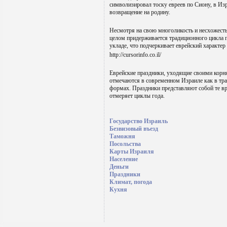
символизировал тоску евреев по Сиону, в Из
возвращение на родину.
Несмотря на свою многоликость и несхожест
целом придерживается традиционного цикла 
укладе, что подчеркивает еврейский характер
http://cursorinfo.co.il/
Еврейские праздники, уходящие своими корн
отмечаются в современном Израиле как в тр
формах. Праздники представляют собой те в
отмеряет циклы года.
Государство Израиль
Безвизовый въезд
Таможня
Посольства
Карты Израиля
Население
Деньги
Праздники
Климат, погода
Кухня