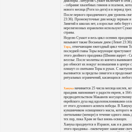
диаспоры. Литургия Суккот включает в себя 
- собрание хвалебных гимнов и псалмов, кот
нового месяца (Роги хо-деги) и в период тре
После первого праздничного дня уровень свят
23:36). Промежуточные дни между первым и 
Занятий в школах нет, а взрослые либо берут
нерелигиозных израильтян используют Суккот
страны.
Неделю Суккот и весь цикл осенних праздник
называют также Восьмым днем (Левит 23:36).
, отмечающим ежегодный цикл чтения То
Тора
последней главы Торы верующие приступают 
этого двойного праздника (Шмини ацерет - С
веселье. После молитвы из ковчега вынимаю
раз обносят их вокруг возвышения в центре с
пляшут со свитками Торы в руках. С наступл
выливается за пределы синагоги и продолжает
ритуальных ограничений, касающихся любого
начинается 25 числа месяца кислев, к
Ханука
праздник напоминает о радости евреев, в 164 
предводительством Макавеев могущественную
еврейского духа над идолопоклонниками-элл
от этого духовного аспекта победы. В Хануку
кувшинчиком освященного масла, которого м
светильнике (меноре) в течение одного лишь 
тех пор, пока Храм не был вновь освящен.
Ханука празднуется в Израиле, как и в диасп
этого праздника - ежевечернее зажигание свеч