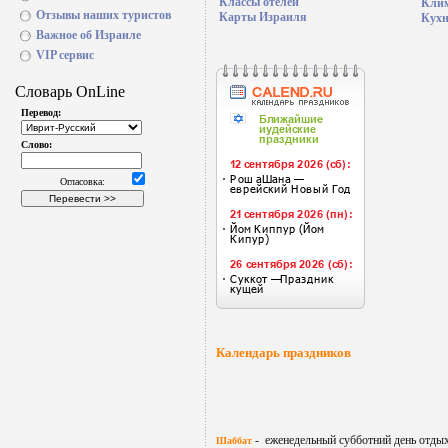
Классы отелей
Клим
Отзывы наших туристов
Карты Израиля
Кух
Важное об Израиле
VIP сервис
Календарь праздников
- еженедельный субботний день отдыха
Шаббат