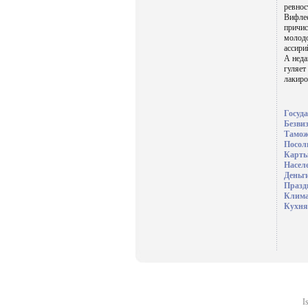
ревнос
Вифлее
причис
молодо
ассири
А неда
гуляет
лакиро
Госуд
Безви
Тамо
Посол
Карты
Насел
Деньг
Празд
Клима
Кухня
I