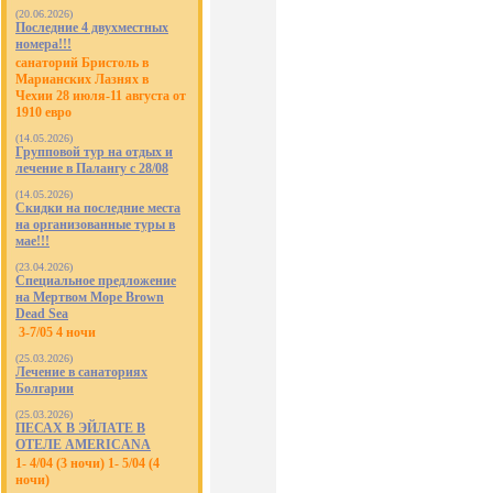
(20.06.2026)
Последние 4 двухместных
номера!!!
санаторий Бристоль в
Марианских Лазнях в
Чехии 28 июля-11 августа от
1910 евро
(14.05.2026)
Групповой тур на отдых и
лечение в Палангу с 28/08
(14.05.2026)
Скидки на последние места
на организованные туры в
мае!!!
(23.04.2026)
Специальное предложение
на Мертвом Море Brown
Dead Sea
3-7/05 4 ночи
(25.03.2026)
Лечение в санаториях
Болгарии
(25.03.2026)
ПЕСАХ В ЭЙЛАТЕ В
ОТЕЛЕ AMERICANA
1- 4/04 (3 ночи) 1- 5/04 (4
ночи)