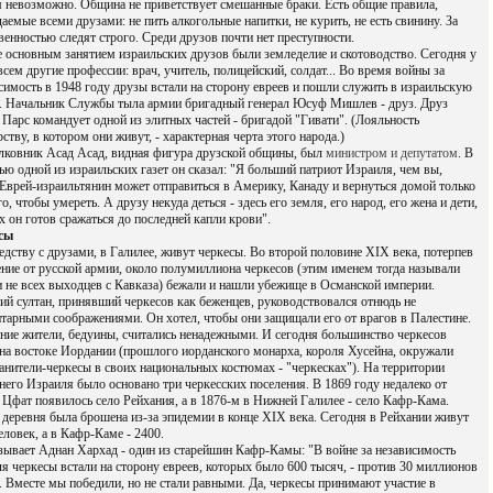
 невозможно. Община не приветствует смешанные браки. Есть общие правила,
аемые всеми друзами: не пить алкогольные напитки, не курить, не есть свинину. За
венностью следят строго. Среди друзов почти нет преступности.
 основным занятием израильских друзов были земледелие и скотоводство. Сегодня у
всем другие профессии: врач, учитель, полицейский, солдат... Во время войны за
симость в 1948 году друзы встали на сторону евреев и пошли служить в израильскую
 Начальник Службы тыла армии бригадный генерал Юсуф Мишлев - друз. Друз
Парс командует одной из элитных частей - бригадой "Гивати". (Лояльность
рству, в котором они живут, - характерная черта этого народа.)
ковник Асад Асад, видная фигура друзской общины, был
министром и депутатом
. В
ью одной из израильских газет он сказал: "Я больший патриот Израиля, чем вы,
 Еврей-израильтянин может отправиться в Америку, Канаду и вернуться домой только
го, чтобы умереть. А друзу некуда деться - здесь его земля, его народ, его жена и дети,
их он готов сражаться до последней капли крови".
сы
едству с друзами, в Галилее, живут черкесы. Во второй половине XIX века, потерпев
ние от русской армии, около полумиллиона черкесов (этим именем тогда называли
и не всех выходцев с Кавказа) бежали и нашли убежище в Османской империи.
ий султан, принявший черкесов как беженцев, руководствовался отнюдь не
тарными соображениями. Он хотел, чтобы они защищали его от врагов в Палестине.
ие жители, бедуины, считались ненадежными. И сегодня большинство черкесов
на востоке Иордании (прошлого иорданского монарха, короля Хусейна, окружали
анители-черкесы в своих национальных костюмах - "черкесках"). На территории
его Израиля было основано три черкесских поселения. В 1869 году недалеко от
 Цфат появилось село Рейхания, а в 1876-м в Нижней Галилее - село Кафр-Кама.
 деревня была брошена из-за эпидемии в конце XIX века. Сегодня в Рейхании живут
еловек, а в Кафр-Каме - 2400.
зывает Аднан Хархад - один из старейшин Кафр-Камы: "В войне за независимость
я черкесы встали на сторону евреев, которых было 600 тысяч, - против 30 миллионов
. Вместе мы победили, но не стали равными. Да, черкесы принимают участие в