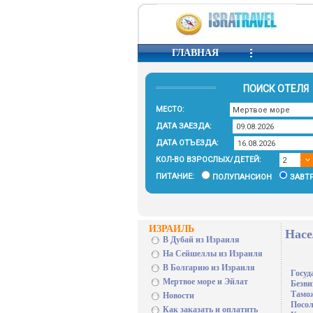
ГЛАВНАЯ
ПОИСК ОТЕЛЯ
МЕСТО:
ДАТА ЗАЕЗДА:
ДАТА ОТЪЕЗДА:
КОЛ-ВО ВЗРОСЛЫХ/ДЕТЕЙ:
ПИТАНИЕ:
ПОЛУПАНСИОН
ЗАВТ
ИЗРАИЛЬ
Насе
В Дубай из Израиля
На Сейшеллы из Израиля
В Болгарию из Израиля
Госуд
Мертвое море и Эйлат
Безви
Тамо
Новости
Посол
Как заказать и оплатить