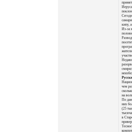
принят
Иеруса
поклон
Сегодн
самари
кипу, 
Из-за 
полови
Развод
посети
програ
жители
участв
Недавн
разорв
смирил
неизб
Русски
Национ
чем ра
скольк
на вол
По дан
них бо
(25 ты
тысяча
в Стар
привер
Тесное
компот