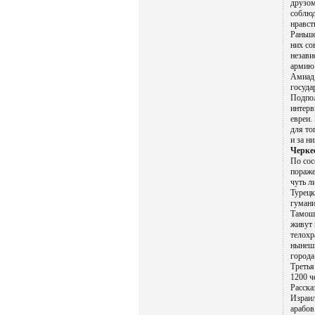
друзом
соблюд
нравст
Раньше
них со
незави
армию.
Амиад 
госуда
Подпол
интерв
евреи.
для то
и за н
Черке
По сос
пораже
чуть л
Турецк
гумани
Тамошн
живут 
телохр
нынешн
города
Третья
1200 ч
Расска
Израил
арабов