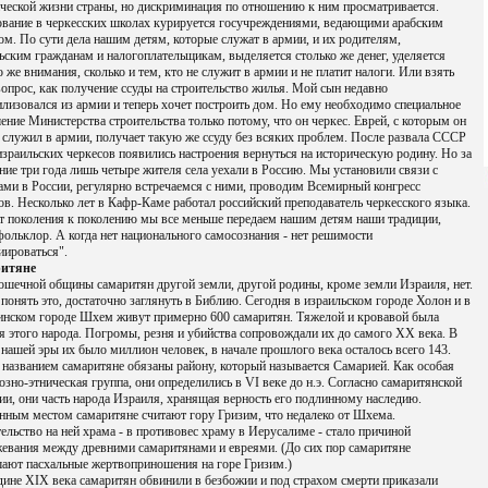
ческой жизни страны, но дискриминация по отношению к ним просматривается.
вание в черкесских школах курируется госучреждениями, ведающими арабским
ом. По сути дела нашим детям, которые служат в армии, и их родителям,
ьским гражданам и налогоплательщикам, выделяется столько же денег, уделяется
о же внимания, сколько и тем, кто не служит в армии и не платит налоги. Или взять
вопрос, как получение ссуды на строительство жилья. Мой сын недавно
лизовался из армии и теперь хочет построить дом. Но ему необходимо специальное
ение Министерства строительства только потому, что он черкес. Еврей, с которым он
 служил в армии, получает такую же ссуду без всяких проблем. После развала СССР
израильских черкесов появились настроения вернуться на историческую родину. Но за
ние три года лишь четыре жителя села уехали в Россию. Мы установили связи с
ами в России, регулярно встречаемся с ними, проводим Всемирный конгресс
ов. Несколько лет в Кафр-Каме работал российский преподаватель черкесского языка.
т поколения к поколению мы все меньше передаем нашим детям наши традиции,
фольклор. А когда нет национального самосознания - нет решимости
иироваться".
итяне
ошечной общины самаритян другой земли, другой родины, кроме земли Израиля, нет.
понять это, достаточно заглянуть в Библию. Сегодня в израильском городе Холон и в
инском городе Шхем живут примерно 600 самаритян. Тяжелой и кровавой была
я этого народа. Погромы, резня и убийства сопровождали их до самого XX века. В
 нашей эры их было миллион человек, в начале прошлого века осталось всего 143.
названием самаритяне обязаны району, который называется Самарией. Как особая
озно-этническая группа, они определились в VI веке до н.э. Согласно самаритянской
ии, они часть народа Израиля, хранящая верность его подлинному наследию.
ным местом самаритяне считают гору Гризим, что недалеко от Шхема.
ельство на ней храма - в противовес храму в Иерусалиме - стало причиной
евания между древними самаритянами и евреями. (До сих пор самаритяне
ают пасхальные жертвоприношения на горе Гризим.)
дине XIX века самаритян обвинили в безбожии и под страхом смерти приказали