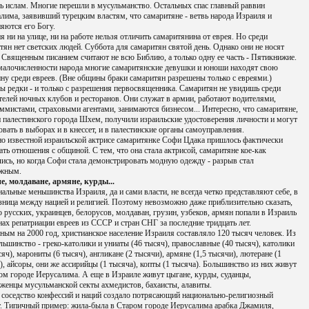
ь ислам. Многие перешли в мусульманство. Остальных спас главный раввин
лима, заявивший турецким властям, что самаритяне - ветвь народа Израиля и
яются его Богу.
я ни на улице, ни на работе нельзя отличить самаритянина от еврея. Но среди
тян нет светских людей. Суббота для самаритян святой день. Однако они не носят
а Священным писанием считают не всю Библию, а только одну ее часть - Пятикнижие.
малочисленности народа многие самаритянские девушки и юноши находят свою
ну среди евреев. (Вне общины браки самаритян разрешены только с евреями.)
ы редки - и только с разрешения первосвященника. Самаритян не увидишь среди
телей ночных клубов и ресторанов. Они служат в армии, работают водителями,
ммистами, страховыми агентами, занимаются бизнесом... Интересно, что самаритяне,
 палестинского города Шхем, получили израильские удостоверения личности и могут
овать в выборах и в кнессет, и в палестинские органы самоуправления.
о известной израильской актрисе самаритянке Софи Цдака пришлось фактически
ать отношения с общиной. С тем, что она стала актрисой, самаритяне кое-как
ись, но когда Софи стала демонстрировать модную одежду - разрыв стал
ежным.
е, молдаване, армяне, курды...
альные меньшинства Израиля, да и сами власти, не всегда четко представляют себе, в
зница между нацией и религией. Поэтому невозможно даже приблизительно сказать,
о русских, украинцев, белорусов, молдаван, грузин, узбеков, армян попали в Израиль
нах репатриации евреев из СССР и стран СНГ за последние тридцать лет.
ным на 2000 год, христианское население Израиля составляло 120 тысяч человек. Из
льшинство - греко-католики и униаты (46 тысяч), православные (40 тысяч), католики
сяч), марониты (6 тысяч), англикане (2 тысячи), армяне (1,5 тысячи), лютеране (1
), айсоры, они же ассирийцы (1 тысяча), копты (1 тысяча). Большинство из них живут
ом городе Иерусалима. А еще в Израиле живут цыгане, курды, суданцы,
женцы мусульманской секты ахмедистов, бахаисты, алавиты.
 соседство конфессий и наций создало потрясающий национально-религиозный
. Типичный пример: жила-была в Старом городе Иерусалима арабка Джамиля,