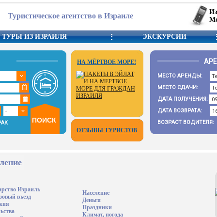
Из
Туристическое агентство в Израиле
Ме
ТУРЫ ИЗ ИЗРАИЛЯ
ЭКСКУРСИИ
АР
НА МЁРТВОЕ МОРЕ!
МЕСТО АРЕНДЫ:
МЕСТО СДАЧИ:
ДАТА ПОЛУЧЕНИЯ:
ДАТА ВОЗВРАТА:
ВОЗРАСТ ВОДИТЕЛЯ:
РАК
ОТЗЫВЫ ТУРИСТОВ
ление
арство Израиль
Население
зовый въезд
Деньги
жня
Праздники
ьства
Климат, погода