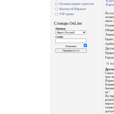
Класс
Отзывы наших туристов
Карт
Важное об Израиле
По сос
VIP сервис
челове
около 
Основн
Общая 
Этниче
Евреи:
Арабы:
Другие
Прирос
Городс
О на
Друзы
Самое 
трех м
Израил
Ближне
бытовы
вв.".
На тер
религи
пересе
только
доступ