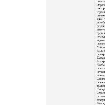
полити
Образо
сектор
израил
стольк
такой 
демоби
разреш
вместе
среди 
послед
черкес
черкес
Увы, о
язык, 
репатр
Самар
А у кр
Чтобы 
палест
истори
начале
Своим 
религи
традиц
Священ
Строит
размеж
соверш
В сере