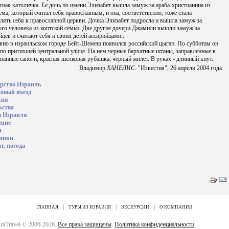
тная католичка. Ее дочь по имени Элизабет вышла замуж за араба-христианина из
ма, который считал себя православным, и она, соответственно, тоже стала
лять себя к православной церкви. Дочка Элизабет подросла и вышла замуж за
го человека из коптской семьи. Две другие дочери Джамили вышли замуж за
йцев и считают себя и своих детей ассирийцами...
вно в израильском городе Бейт-Шемеш появился российский цыган. По субботам он
 по притихшей центральной улице. На нем черные бархатные штаны, заправленные в
ванные сапоги, красная шелковая рубашка, черный жилет. В руках - длинный кнут.
Владимир
ХАНЕЛИС
. "Известия", 26 апреля 2004 года
арство Израиль
зовый въезд
жня
ьства
 Израиля
ение
и
ники
т, погода
|
|
|
ГЛАВНАЯ
ТУРЫ ИЗ ИЗРАИЛЯ
ЭКСКУРСИИ
О КОМПАНИИ
sraTravel © 2006-2026.
Все права защищены
.
Политика конфиденциальности
.