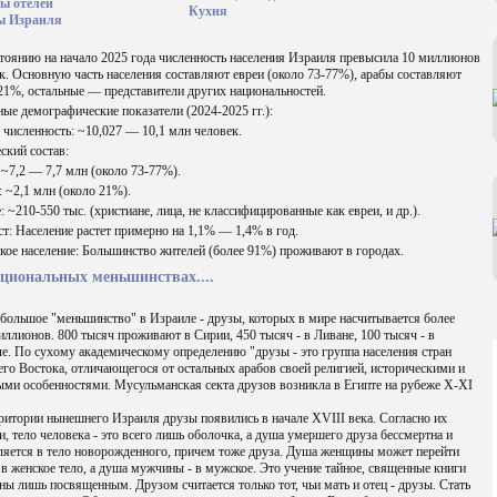
ы отелей
Кухня
ы Израиля
тоянию на начало 2025 года численность населения Израиля превысила 10 миллионов
к. Основную часть населения составляют евреи (около 73-77%), арабы составляют
21%, остальные — представители других национальностей.
ые демографические показатели (2024-2025 гг.):
численность: ~10,027 — 10,1 млн человек.
ский состав:
 ~7,2 — 7,7 млн (около 73-77%).
 ~2,1 млн (около 21%).
: ~210-550 тыс. (христиане, лица, не классифицированные как евреи, и др.).
т: Население растет примерно на 1,1% — 1,4% в год.
кое население: Большинство жителей (более 91%) проживают в городах.
циональных меньшинствах....
большое "меньшинство" в Израиле - друзы, которых в мире насчитывается более
иллионов. 800 тысяч проживают в Сирии, 450 тысяч - в Ливане, 100 тысяч - в
е. По сухому академическому определению "друзы - это группа населения стран
го Востока, отличающегося от остальных арабов своей религией, историческими и
ми особенностями. Мусульманская секта друзов возникла в Египте на рубеже X-XI
ритории нынешнего Израиля друзы появились в начале XVIII века. Согласно их
и, тело человека - это всего лишь оболочка, а душа умершего друза бессмертна и
ляется в тело новорожденного, причем тоже друза. Душа женщины может перейти
 в женское тело, а душа мужчины - в мужское. Это учение тайное, священные книги
ны лишь посвященным. Друзом считается только тот, чьи мать и отец - друзы. Стать