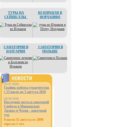
ТУРЫ НА
ИЗ ИЗРАИЛЯ В
СЕЙШЕЛЛЫ
ИОРДАНИЮ
САНАТОРИИ В
САНАТОРИИ В
БОЛГАРИИ
ПОЛЬШЕ
(14.07.2026)
График работы турагентства
с 15 июля по 5 августа 2026
(20.06.2026)
Последние места в санаторий
Свобода в Марианских
Лазнях в Чехии - пакетный
тур
8 июля-11 августа от 2090
евро на 1 чел