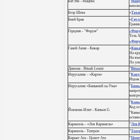
Бат Ям - Мацева
"
Маце
киоско
Беэр Шева
«
Таха
Бней Брак
«
Гвул
Границ
Герцлия - "Форум"
«Фору
Тель А
«Фору
Ганей Авив - Кикар
«
Кик
На кру
На въе
По ули
Димона - Bituah Leumi
"
Bitu
Иерусалим – «Карта»
"
Карт
Ицхак
Иерусалим «Биньяней ха-Ума»
"
Бинь
напро
конгре
"
Кань
Код ос
Йокнеам-Илит - Каньон G
"Каньо
остано
Кармиэль – «Лев Кармиель»
"
Лев 
Кармиэль - Театрон
"
Теат
Кирьят Ата - Цомет Ата
"
Цоме