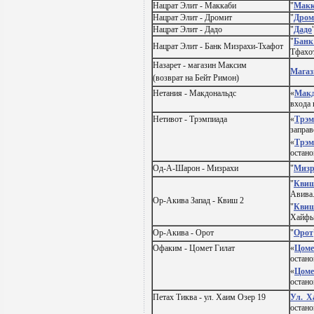
Нацрат Элит - Маккаби
"
Макк
Нацрат Элит - Дромит
"
Дром
Нацрат Элит - Дадо
"
Дадо
"
Банк
Нацрат Элит - Банк Мизрахи-Тхафот
Тфахот
Назарет - магазин Максим
Магаз
(возврат на Бейт Римон)
Нетания - Макдональдс
«
Макд
входа
Нетивот - Трэмпиада
«
Трэм
заправ
«
Трэм
остано
Од-А-Шарон - Мизрахи
"
Мизр
"
Квиш
Авива.
Ор-Акива Запад - Квиш 2
"
Квиш
Хайфы.
Ор-Акива - Орот
"
Орот
Офаким - Цомет Гилат
«
Цоме
остано
«
Цоме
остано
Петах Тиква - ул. Хаим Озер 19
Ул. Х
остано