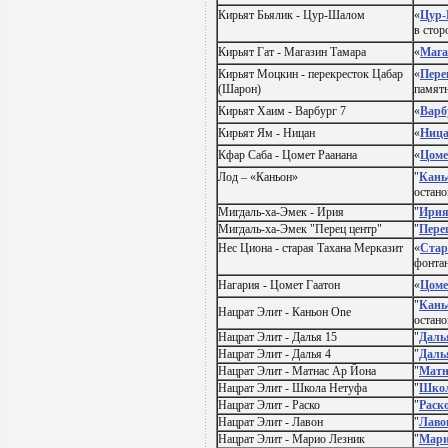
Кирьят Бьялик - Цур-Шалом
«
Цур
в сто
Кирьят Гат - Магазин Тамара
«
Мага
Кирьят Моцкин - перекресток Цабар
«
Пере
(Шарон)
памятн
Кирьят Хаим - Варбург 7
«
Варб
Кирьят Ям - Ницан
«
Ниц
Кфар Саба - Цомет Раанана
«
Цоме
Лод – «Каньон»
"
Кань
остан
Мигдаль-ха-Эмек - Ирия
"
Ири
Мигдаль-ха-Эмек "Перец центр"
"
Пере
Нес Циона - старая Тахана Мерказит
«
Стар
фонтан
Нагария - Цомет Гаатон
«
Цоме
"
Кань
Нацрат Элит - Каньон One
остано
Нацрат Элит - Далья 15
"
Даль
Нацрат Элит - Далья 4
"
Даль
Нацрат Элит - Матнас Ар Йона
"
Матн
Нацрат Элит - Школа Нетуфа
"
Школ
Нацрат Элит - Раско
"
Раск
Нацрат Элит - Лавон
"
Лаво
Нацрат Элит - Марио Лезник
"
Мари