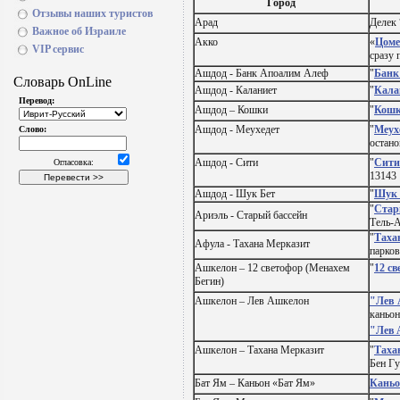
Город
Отзывы наших туристов
Арад
Делек 
Важное об Израиле
Акко
«
Цоме
VIP сервис
сразу 
Ашдод - Банк Апоалим Алеф
"
Банк
Ашдод - Каланиет
"
Кала
Ашдод – Кошки
"
Кош
Ашдод - Меухедет
"
Меух
остано
Ашдод - Сити
"
Сити
13143
Ашдод - Шук Бет
"
Шук 
"
Стар
Ариэль - Старый бассейн
Тель-А
"
Таха
Афула - Тахана Мерказит
парков
Ашкелон – 12 светофор (Менахем
"
12 с
Бегин)
Ашкелон – Лев Ашкелон
"Лев 
каньон
"Лев
Ашкелон – Тахана Мерказит
"
Таха
Бен Гу
Бат Ям – Каньон «Бат Ям»
Каньо