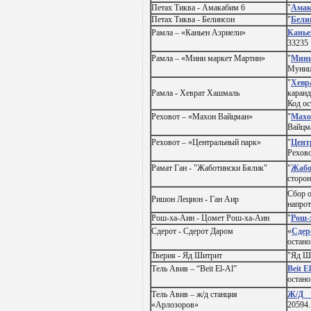
Петах Тиква - Амакабим 6
"
Амак
Петах Тиква - Белинсон
"
Бели
Рамла – «Каньен Азриели»
Канье
33235
Рамла – «Мини маркет Мартин»
"
Мини
Муниц
"
Хевр
Рамла - Хеврат Хашмаль
каранд
Код ос
Реховот – «Махон Вайцман»
"
Махо
Вайцма
Реховот – «Центральный парк»
"
Цент
Рехов
Рамат Ган - "Жаботински Бялик"
"
Жабо
сторон
Сбор о
Ришон Лецион - Ган Аир
напрот
Рош-ха-Аин - Цомет Рош-ха-Аин
"
Рош-
Сдерот - Сдерот Даром
«
Сдер
остано
Тверия - Яд Шитрит
"Яд Ши
Тель
Авив
– “Beit El-Al”
Beit E
остано
Тель Авив – ж/д станция
Ж/Д 
«Арлозоров»
20594