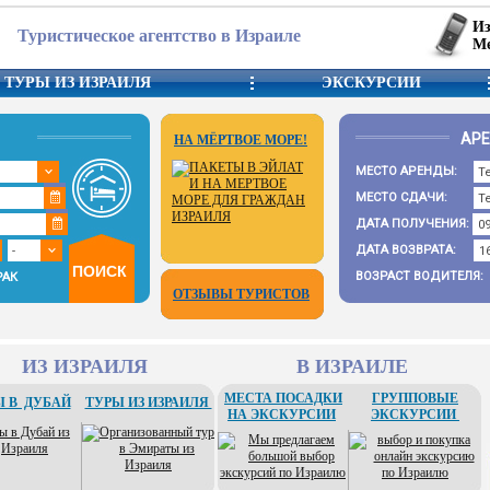
Из
Туристическое агентство в Израиле
Ме
ТУРЫ ИЗ ИЗРАИЛЯ
ЭКСКУРСИИ
АР
НА МЁРТВОЕ МОРЕ!
МЕСТО АРЕНДЫ:
МЕСТО СДАЧИ:
ДАТА ПОЛУЧЕНИЯ:
ДАТА ВОЗВРАТА:
ВОЗРАСТ ВОДИТЕЛЯ:
РАК
ОТЗЫВЫ ТУРИСТОВ
ИЗ ИЗРАИЛЯ
В ИЗРАИЛЕ
МЕСТА ПОСАДКИ
ГРУППОВЫЕ
 В ДУБАЙ
ТУРЫ ИЗ ИЗРАИЛЯ
НА ЭКСКУРСИИ
ЭКСКУРСИИ