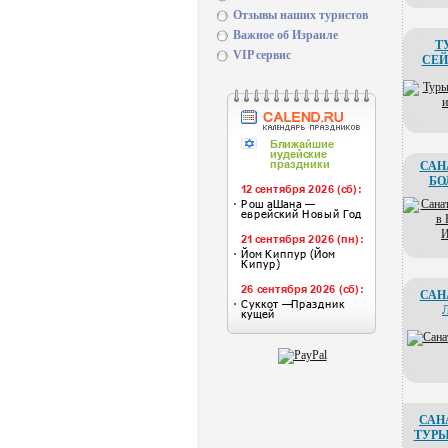
Отзывы наших туристов
Важное об Израиле
Т
VIP сервис
СЕ
САН
БО
САН
САН
ТУРЫ