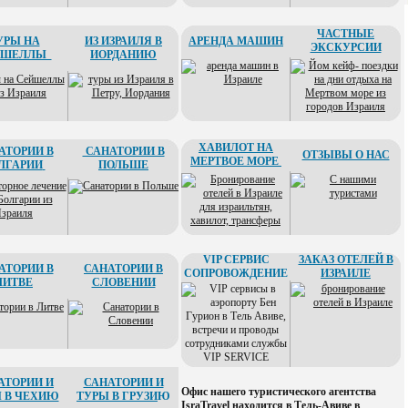
ЧАСТНЫЕ
УРЫ НА
ИЗ ИЗРАИЛЯ В
АРЕНДА МАШИН
ЭКСКУРСИИ
ЙШЕЛЛЫ
ИОРДАНИЮ
ХАВИЛОТ НА
АТОРИИ В
САНАТОРИИ В
ОТЗЫВЫ О НАС
МЕРТВОЕ МОРЕ
ЛГАРИИ
ПОЛЬШЕ
VIP СЕРВИС
ЗАКАЗ ОТЕЛЕЙ В
АТОРИИ В
САНАТОРИИ В
СОПРОВОЖДЕНИЕ
ИЗРАИЛЕ
ЛИТВЕ
СЛОВЕНИИ
АТОРИИ И
САНАТОРИИ И
Офис нашего туристического агентства
 В ЧЕХИЮ
ТУРЫ В ГРУЗИ
Ю
IsraTravel находится в Тель-Авиве в