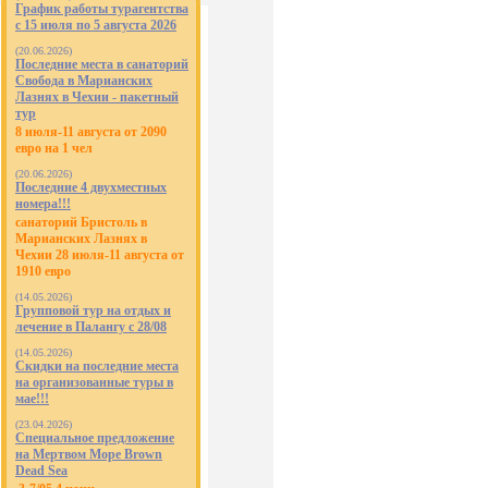
График работы турагентства
с 15 июля по 5 августа 2026
(20.06.2026)
Последние места в санаторий
Свобода в Марианских
Лазнях в Чехии - пакетный
тур
8 июля-11 августа от 2090
евро на 1 чел
(20.06.2026)
Последние 4 двухместных
номера!!!
санаторий Бристоль в
Марианских Лазнях в
Чехии 28 июля-11 августа от
1910 евро
(14.05.2026)
Групповой тур на отдых и
лечение в Палангу с 28/08
(14.05.2026)
Скидки на последние места
на организованные туры в
мае!!!
(23.04.2026)
Специальное предложение
на Мертвом Море Brown
Dead Sea