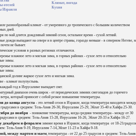
ьства
Климат, погода
ы отелей
Кухня
ы Израиля
иле разнообразный климат - от умеренного до тропического с большим количеством
ных дней.
ря по май длится дождливый зимний сезон, остальное время - сухой летний.
ые дожди выпадают на севере и в центре страны, гораздо меньше - в северном Негеве, н
 почти не бывает.
ические условия в разных регионах отличаются.
ережье влажное лето и мягкая зима, в горных районах - сухое лето и относительно
ные зимы.
ережье влажное лето и мягкая зима, в горных районах - сухое лето и относительно
ные зимы.
анской долине жаркое сухое лето и мягкая зима.
ве - климат полупустынь.
каждый год в Иерусалиме выпадает снег.
атурный диапазон очень широк - от периодических зимних снегопадов до горячего
 ветра, который приносит с собой резкое повышение температуры.
я до конца августа
- это летний сезон в Израиле, когда температура находится межд
2 градусами в среднем: Тель-Авив 26-30, Иерусалим 25-29, Эйлат 35-40 и Хайфа 25-30.
тября до ноября
- понижение температуры, когда средняя температура - между от 30
градусами в среднем: Тель-Авив 15-28, Иерусалим 16-26, Эйлат 20-33 и Хайфа 16-27.
 декабрем и февралем
зимнее время в Израиле, когда температура от 18-21градусо
нем: Тель-Авив 9-19, Иерусалим 7-14,Эйлат 11-23 и Хайфа 9-18.
ной, между мартом и маем
температура - от 22 до 25 градусов в среднем: Тель-Авив
,