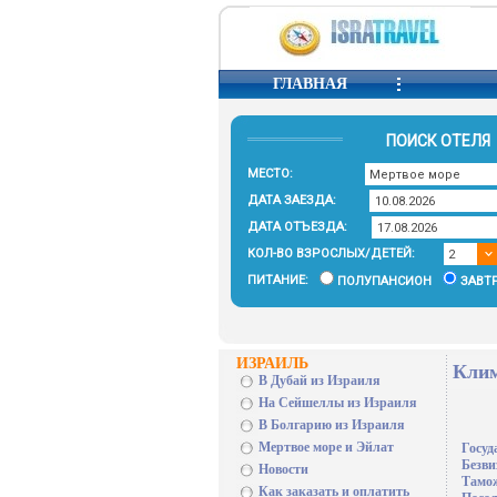
ГЛАВНАЯ
ПОИСК ОТЕЛЯ
МЕСТО:
ДАТА ЗАЕЗДА:
ДАТА ОТЪЕЗДА:
КОЛ-ВО ВЗРОСЛЫХ/ДЕТЕЙ:
ПИТАНИЕ:
ПОЛУПАНСИОН
ЗАВТ
ИЗРАИЛЬ
Клим
В Дубай из Израиля
На Сейшеллы из Израиля
В Болгарию из Израиля
Мертвое море и Эйлат
Госуд
Безви
Новости
Тамо
Как заказать и оплатить