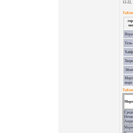
12-22,
Таблиц
гор
ме
Иеру
Тель
Хайф
Твер
Эйла
Мерт
море
Табли
Море
Среди
Нетан
Ашдо
Мерт