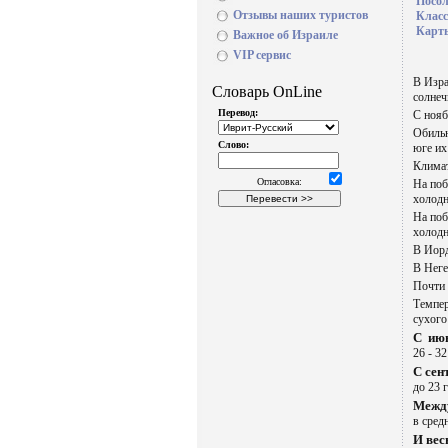
Посол
Отзывы наших туристов
Класс
Карт
Важное об Израиле
VIP сервис
В Изра
солнеч
С нояб
Обильн
юге их
Климат
На поб
холод
На поб
холод
В Иорд
В Неге
Почти 
Темпер
сухого
С июн
26 - 3
С сен
до 23 
Между
в сред
И вес