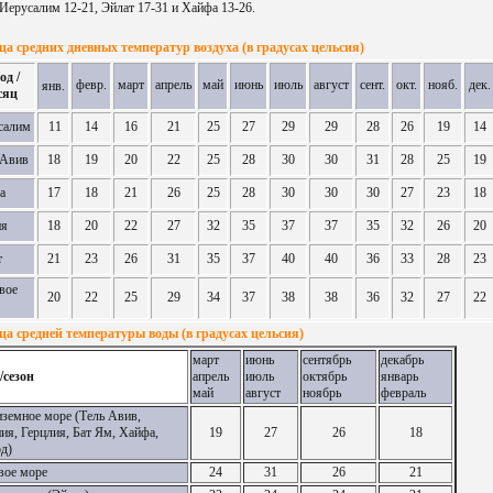
 Иерусалим 12-21, Эйлат 17-31 и Хайфа 13-26.
а средних дневных температур воздуха (в градусах цельсия)
од /
февр.
март
апрель
май
июнь
июль
август
сент.
окт.
нояб.
дек.
янв.
сяц
салим
11
14
16
21
25
27
29
29
28
26
19
14
-Авив
18
19
20
22
25
28
30
30
31
28
25
19
а
17
18
21
26
25
28
30
30
30
27
23
18
ия
18
20
22
27
32
35
37
37
35
32
26
20
т
21
23
26
31
35
37
40
40
36
33
28
23
вое
20
22
25
29
34
37
38
38
36
32
27
22
ца средней температуры воды (в градусах цельсия)
март
июнь
сентябрь
декабрь
/сезон
апрель
июль
октябрь
январь
май
август
ноябрь
февраль
земное море (Тель Авив,
ия, Герцлия, Бат Ям, Хайфа,
19
27
26
18
д)
вое море
24
31
26
21