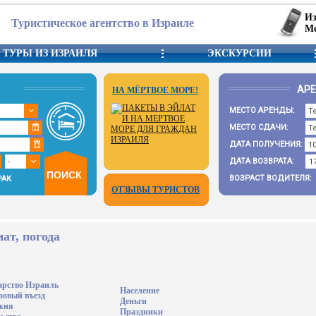
Из
Туристическое агентство в Израиле
Ме
ТУРЫ ИЗ ИЗРАИЛЯ
ЭКСКУРСИИ
АР
НА МЁРТВОЕ МОРЕ!
МЕСТО АРЕНДЫ:
МЕСТО СДАЧИ:
ДАТА ПОЛУЧЕНИЯ:
ДАТА ВОЗВРАТА:
ВОЗРАСТ ВОДИТЕЛЯ:
РАК
ОТЗЫВЫ ТУРИСТОВ
ат, погода
арство Израиль
Население
зовый въезд
Деньги
жня
Праздники