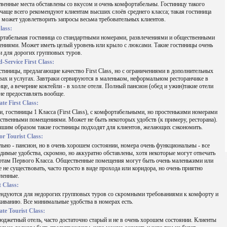
венные места обставлены со вкусом и очень комфортабельны. Гостиницу такого
 чаще всего рекомендуют клиентам высших слоёв среднего класса; такая гостиница
 может удовлетворить запросы весьма требовательных клиентов.
lass:
табельная гостиница со стандартными номерами, развлечениями и общественными
ниями. Может иметь целый уровень или крыло с люксами. Такие гостиницы очень
 для дорогих групповых туров.
d-Service First Class:
стиницы, предлагающие качество First Class, но с ограничениями в дополнительных
вах и услугах. Завтраки сервируются в маленьком, неформальном ресторанчике в
ице, а вечерние коктейли - в холле отеля. Полный пансион (обед и ужин)такие отели
не предоставлять вообще.
te First Class:
и, гостиницы 1 Класса (First Class), с комфортабельными, но простенькими номерами
ственными помещениями. Может не быть некоторых удобств (к примеру, ресторана).
шим образом такие гостиницы подходят для клиентов, желающих сэкономить.
or Tourist Class:
льно - пансион, но в очень хорошем состоянии, номера очень функциональны - все
димые удобства, скромно, но аккуратно обставлены, хотя некоторые могут отвечать
ртам Первого Класса. Общественные помещения могут быть очень маленькими или
 не существовать, часто просто в виде прохода или коридора, но очень приятно
ленные.
t Class:
ндуются для недорогих групповых туров со скромными требованиями к комфорту и
иванию. Все минимальные удобства в номерах есть.
te Tourist Class:
джетный отель, часто достаточно старый и не в очень хорошем состоянии. Клиенты