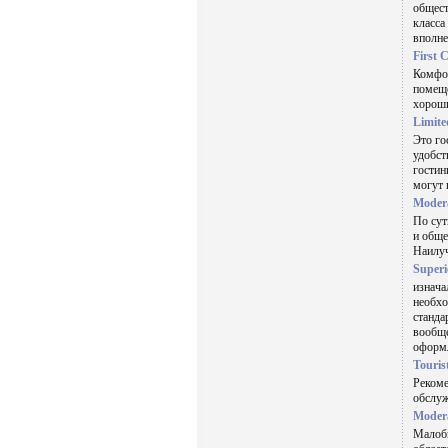
общест
класса
вполне
First C
Комфор
помеще
хороши
Limite
Это го
удобст
гостин
могут 
Modera
По сут
и обще
Наилуч
Superi
изнача
необхо
станда
вообще
оформ
Touris
Рекоме
обслуж
Modera
Малобю