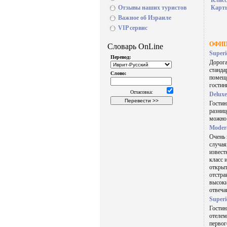
Карт
Отзывы наших туристов
Важное об Израиле
VIP сервис
ОФИЦ
Superi
Дорога
станда
помеще
гостин
Deluxe
Гостин
разниц
можно 
Modera
Очень 
случая
извест
класс 
открыт
отстра
высоки
отвеча
Superi
Гостин
отелем
первог