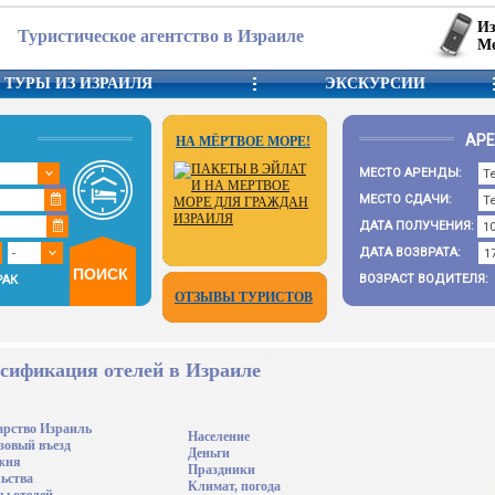
Из
Туристическое агентство в Израиле
Ме
ТУРЫ ИЗ ИЗРАИЛЯ
ЭКСКУРСИИ
АР
НА МЁРТВОЕ МОРЕ!
МЕСТО АРЕНДЫ:
МЕСТО СДАЧИ:
ДАТА ПОЛУЧЕНИЯ:
ДАТА ВОЗВРАТА:
ВОЗРАСТ ВОДИТЕЛЯ:
РАК
ОТЗЫВЫ ТУРИСТОВ
сификация отелей в Израиле
арство Израиль
Население
зовый въезд
Деньги
жня
Праздники
ьства
Климат, погода
ы отелей