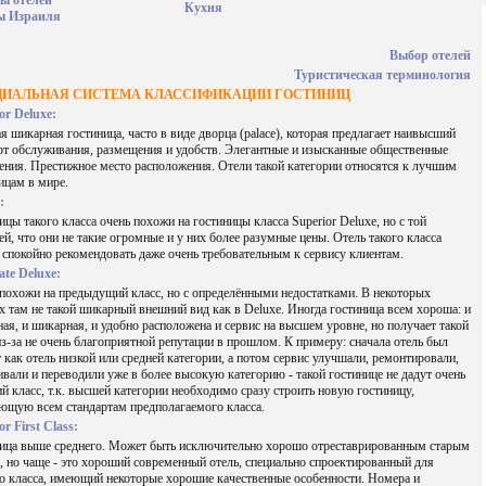
Кухня
ы Израиля
Выбор отелей
Туристическая терминология
ИАЛЬНАЯ СИСТЕМА КЛАССИФИКАЦИИ ГОСТИНИЦ
or Deluxe:
я шикарная гостиница, часто в виде дворца (palace), которая предлагает наивысший
рт обслуживания, размещения и удобств. Элегантные и изысканные общественные
ния. Престижное место расположения. Отели такой категории относятся к лучшим
ицам в мире.
:
ицы такого класса очень похожи на гостиницы класса Superior Deluxe, но с той
ей, что они не такие огромные и у них более разумные цены. Отель такого класса
спокойно рекомендовать даже очень требовательным к сервису клиентам.
te Deluxe:
похожи на предыдущий класс, но с определёнными недостатками. В некоторых
х там не такой шикарный внешний вид как в Deluxe. Иногда гостиница всем хороша: и
ная, и шикарная, и удобно расположена и сервис на высшем уровне, но получает такой
из-за не очень благоприятной репутации в прошлом. К примеру: сначала отель был
 как отель низкой или средней категории, а потом сервис улучшали, ремонтировали,
ивали и переводили уже в более высокую категорию - такой гостинице не дадут очень
й класс, т.к. высшей категории необходимо сразу строить новую гостиницу,
ющую всем стандартам предполагаемого класса.
or First Class:
ица выше среднего. Может быть исключительно хорошо отреставрированным старым
, но чаще - это хороший современный отель, специально спроектированный для
о класса, имеющий некоторые хорошие качественные особенности. Номера и