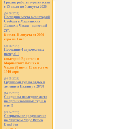
График работы турагентства
с 15 июля по 5 августа 2026
(20.06.2026)
Последние места в санаторий
Свобода в Марианских
Лазнях в Чехии - пакетный
тур
8 июля-11 августа от 2090
евро на 1 чел
(20.06.2026)
Последние 4 двухместных
номера!!!
санаторий Бристоль в
Марианских Лазнях в
Чехии 28 июля-11 августа от
1910 евро
(14.05.2026)
Групповой тур на отдых и
лечение в Палангу с 28/08
(14.05.2026)
Скидки на последние места
на организованные туры в
мае!!!
(23.04.2026)
Специальное предложение
на Мертвом Море Brown
Dead Sea